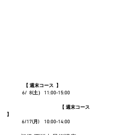
【 週末コース  】          
6/  8(土） 11:00-15:00　
                                             【 週末コース 
 】
6/17(月)　10:00-14:00　