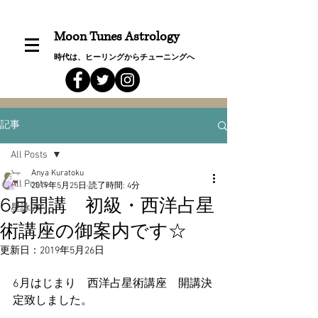
Moon Tunes Astrology
時代は、ヒーリングからチューニングへ
記事
All Posts
Anya Kuratoku
All Posts
2019年5月25日
読了時間: 4分
6月開講 初級・西洋占星
星詠み
術講座の御案内です☆
更新日：
2019年5月26日
6月はじまり　西洋占星術講座　開講決
定致しました。