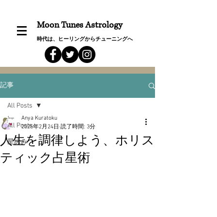
Moon Tunes Astrology
時代は、ヒーリングからチューニングへ
記事
All Posts
Anya Kuratoku
All Posts
2025年2月24日
読了時間: 3分
人生を調律しよう、ホリス
星詠み
ティック占星術