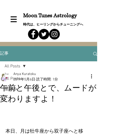
Moon Tunes Astrology
時代は、ヒーリングからチューニングへ
記事
All Posts
Anya Kuratoku
All Posts
2019年5月6日
読了時間: 1分
午前と午後とで、ムードが
星詠み
変わりますよ！
本日、月は牡牛座から双子座へと移