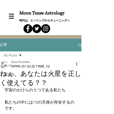
Moon Tunes Astrology
時代は、ヒーリングからチューニングへ
記事
All Posts
Anya Kuratoku
All Posts
2019年6月18日
読了時間: 2分
ねぇ、あなたは火星を正し
星詠み
く使えてる？？
宇宙のかけらの１つである私たち
私たちの中には10の天体が存在するの
です。