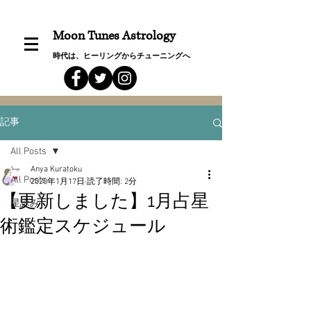
Moon Tunes Astrology
時代は、ヒーリングからチューニングへ
記事
All Posts
Anya Kuratoku
All Posts
2020年1月17日
読了時間: 2分
【更新しました】1月占星
星詠み
術鑑定スケジュール