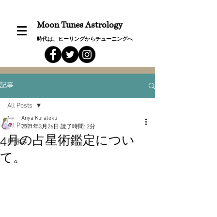
Moon Tunes Astrology
時代は、ヒーリングからチューニングへ
記事
All Posts
Anya Kuratoku
All Posts
2021年3月26日
読了時間: 2分
4月の占星術鑑定につい
星詠み
て。