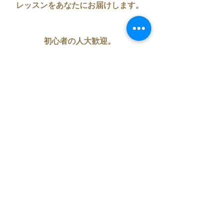
レッスンをあなたにお届けします。
初心者の人大歓迎。
興味ある事、やったほうがいい。
1度きりの人生だもん。
自分を歓ばせてあげましょう。
お申込みはHPの
占星術レッスンのフォームよりどうぞ
☆
https://www.la-gardenia.com/menu
一緒に学べる事を楽しみにしておりま