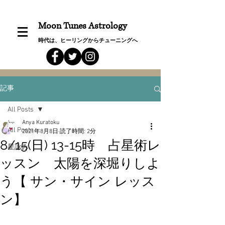
Moon Tunes Astrology
時代は、ヒーリングからチューニングへ
記事
All Posts
Anya Kuratoku
All Posts
2021年8月8日
読了時間: 2分
8/15(日) 13-15時 占星術レ
星詠み
ッスン 太陽を深堀りしよ
う【 サン・サイン レッス
ン】