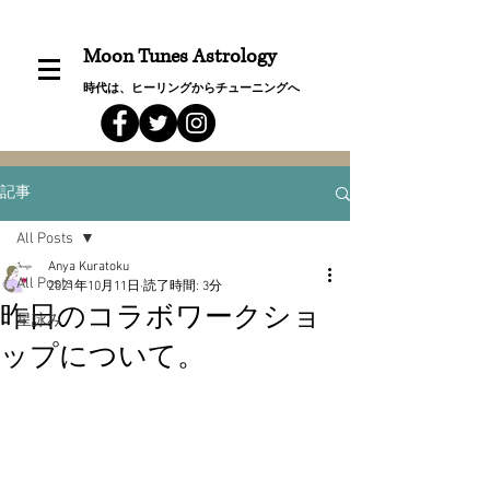
Moon Tunes Astrology
時代は、ヒーリングからチューニングへ
記事
All Posts
Anya Kuratoku
All Posts
2021年10月11日
読了時間: 3分
昨日のコラボワークショ
星詠み
ップについて。