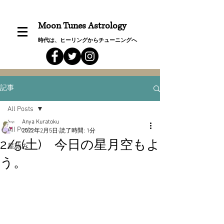
Moon Tunes Astrology
時代は、ヒーリングからチューニングへ
記事
All Posts
Anya Kuratoku
All Posts
2022年2月5日
読了時間: 1分
2/5(土) 今日の星月空もよ
星詠み
う。