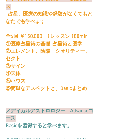
ス
  占星、医療の知識や経験がなくてもど
なたでも学べます
全6回 ￥150,000　1レッスン 180min  
①医療占星術の基礎 ,占星術と医学
②エレメント、陰陽　クオリティー、
セクト
③サイン
④天体
⑤ハウス
⑥簡単なアスペクトと、Basicまとめ
メディカルアストロロジー　Advanceコ
ース
Basicを習得すると学べます。