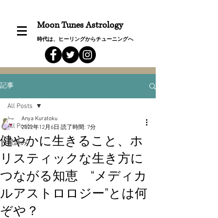
Moon Tunes Astrology
時代は、ヒーリングからチューニングへ
記事
All Posts
Anya Kuratoku
All Posts
2022年12月6日
読了時間: 7分
健やかに生きること、ホ
星詠み
リスティックな生き方に
つながる知恵 “メディカ
ルアストロロジー”とは何
ぞや？