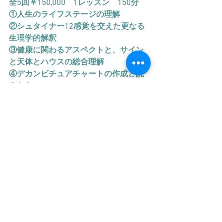
全5回￥150,000　1レッスン　150分
①人生のライフステージの理解
②シュタイナー12感覚を交えた更なる
生理学的解釈
③健康に関わるアスペクトと、サイン
と天体とハウスの総合理解
④デカンビチュアチャートの作成と読
みかた
⑤薬草、精油、ハーブ 、Advanceまと
め。
メディカルアストロロジー　Proコース
Basic、Advenceを学んだ方が対象で
す。
メディカルアストロロジー講師ディプ
ロマ取得。
全5回　￥150,000 　1レッスン　150分