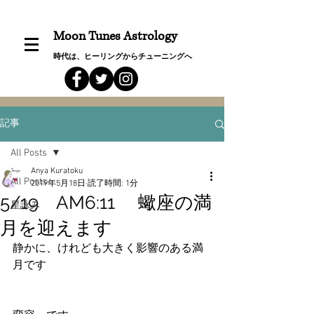
Moon Tunes Astrology
時代は、ヒーリングからチューニングへ
記事
All Posts
Anya Kuratoku
All Posts
2019年5月18日
読了時間: 1分
5/19 AM6:11 蠍座の満
星詠み
月を迎えます
静かに、けれども大きく影響のある満
月です