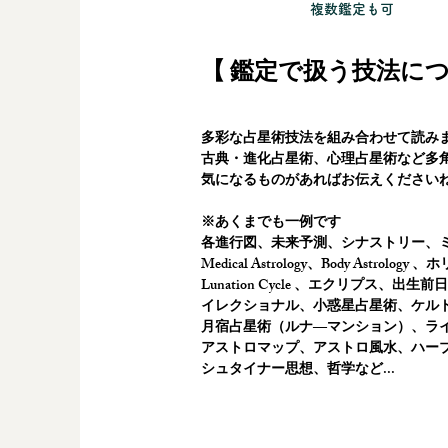
​複数鑑定も可
【 鑑定で扱う技法につ
多彩な占星術技法を組み合わせて読み
​古典・進化占星術、心理占星術など多
気になるものがあればお伝えください
※あくまでも一例です
各進行図、未来予測、シナストリー、ミッド
Medical Astrology、Body Astr
Lunation Cycle 、エクリプス、
出生前日
イレクショナル、小惑星占星術、ケル
月宿占星術（ルナ―マンション）、ラ
アストロマップ、アストロ風水、ハー
シュタイナー思想、哲学など...