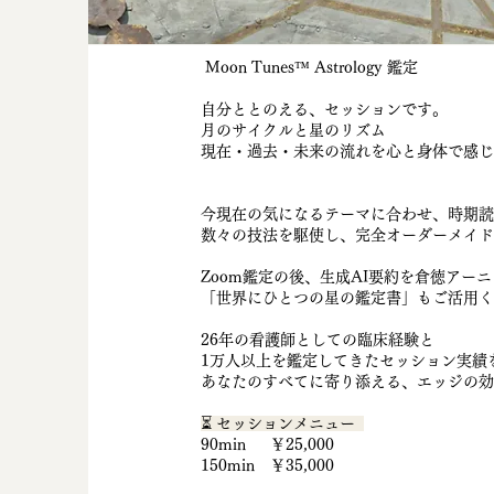
Moon Tunes™ Astrology 鑑定
自分ととのえる、セッションです。
月のサイクルと星のリズム
現在・過去・未来の流れを心と身体で感じ
行動に結びつけ
今現在の気になるテーマに合わせ、時期読
数々の技法を駆使し、完全オーダーメイド
Zoom鑑定の後、生成AI要約を倉徳ア
「世界にひとつの星の鑑定書」もご活用
26年の看護師としての臨床経験と
1万人以上を鑑定してきたセッション実績
あなたのすべてに寄り添える、エッジの効
⏳ セッションメニュー
90min ￥25,000
150min ￥35,000