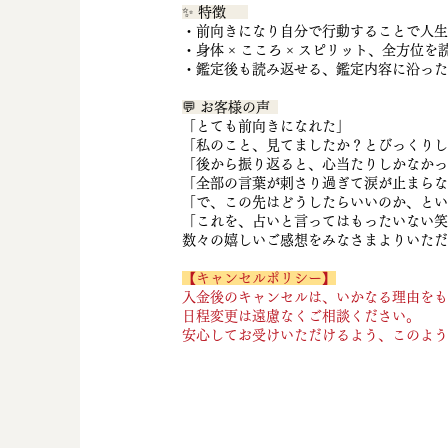
✨ 特徴
・前向きになり自分で行動することで人生
・身体 × こころ × スピリット、全方位
・鑑定後も読み返せる、鑑定内容に沿ったA
💬 お客様の声
「とても前向きになれた」
「私のこと、見てましたか？とびっくりし
「後から振り返ると、心当たりしかなかっ
「全部の言葉が刺さり過ぎて涙が止まらな
「で、この先はどうしたらいいのか、とい
「これを、占いと言ってはもったいない笑
数々の嬉しいご感想をみなさまよりいただ
【キャンセルポリシー】
入金後のキャンセルは、いかなる理由をも
日程変更は遠慮なくご相談ください。
安心してお受けいただけるよう、このよう