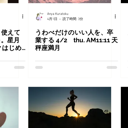
Anya Kuratoku
4月1日
読了時間: 3分
、使えて
うわべだけのいい人を、卒
を。星月
業する 4/2 thu. AM11:11 天
クはじめ
秤座満月