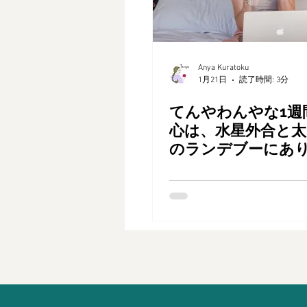
Anya Kuratoku
1月21日
読了時間: 3分
てんやわんやな1週
心は、水星外合と太
のランデブーにあ