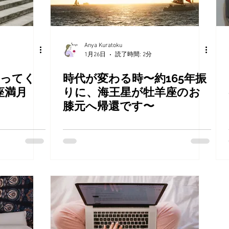
Anya Kuratoku
1月26日
読了時間: 2分
やってく
時代が変わる時〜約165年振
子座満月
りに、海王星が牡羊座のお
膝元へ帰還です〜