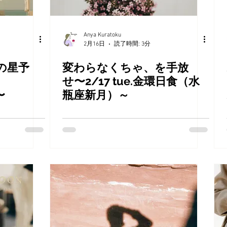
Anya Kuratoku
2月16日
読了時間: 3分
の星予
変わらなくちゃ、を手放
せ〜2/17 tue.金環日食（水
y 〜
瓶座新月）～