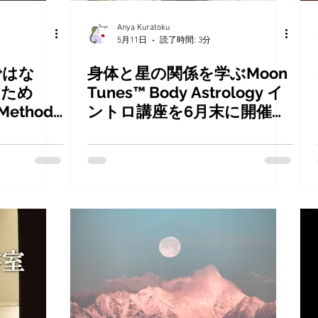
Anya Kuratoku
5月11日
読了時間: 3分
ではな
身体と星の関係を学ぶMoon
るため
Tunes™ Body Astrology イ
Method
ントロ講座を6月末に開催し
の6つの
ます。