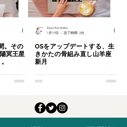
Anya Kuratoku
1月19日
読了時間: 2分
間。その
OSをアップデートする、生
陽冥王星
きかたの骨組み直し山羊座
り。
新月