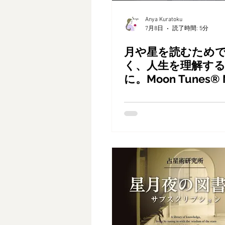
Anya Kuratoku
7月8日
読了時間: 5分
月や星を読むため
く、人生を理解す
に。Moon Tunes® 
が育てる、一生もの
知。