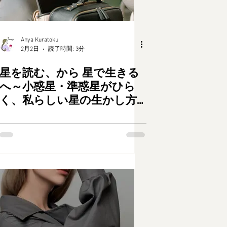
Anya Kuratoku
2月2日
読了時間: 3分
星を読む、から 星で生きる
へ～小惑星・準惑星がひら
く、私らしい星の生かし方
ウェビナー～ 2/28(土）
PM21-22開催