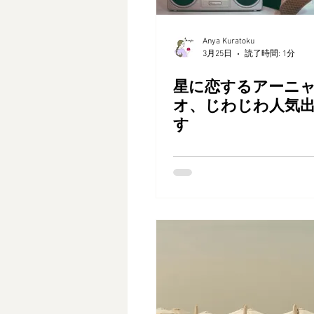
Anya Kuratoku
3月25日
読了時間: 1分
星に恋するアーニ
オ、じわじわ人気
す