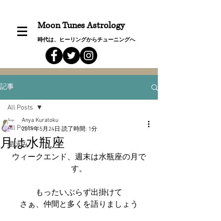
Moon Tunes Astrology
時代は、ヒーリングからチューニングへ
記事
All Posts
Anya Kuratoku
All Posts
2019年5月24日
読了時間: 1分
月は水瓶座
星詠み
ウィークエンド、週末は水瓶座の月で
す。
もったいぶらず出掛けて
さぁ、仲間と多くを語りましょう