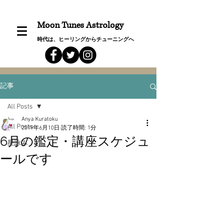
Moon Tunes Astrology
時代は、ヒーリングからチューニングへ
記事
All Posts
Anya Kuratoku
All Posts
2019年6月10日
読了時間: 1分
6月の鑑定・講座スケジュ
星詠み
ールです