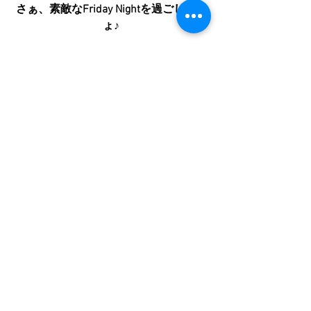
さぁ、素敵なFriday Nightを過ごしまし
ょ♪
すべて表示
最新記事