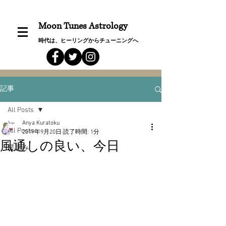
Moon Tunes Astrology
時代は、ヒーリングからチューニングへ
記事
All Posts
Anya Kuratoku
All Posts
2019年9月20日
読了時間: 1分
風通しの良い、今日
星詠み