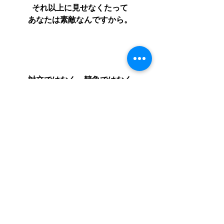
それ以上に見せなくたって
あなたは素敵なんですから。
対立ではなく、競争ではなく
協奏を
競争はストレスを生み出すだけ
自然体で過ごしましょう
あなたの個を奏でればいい