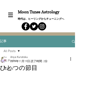
Moon Tunes Astrology
時代は、ヒーリングからチューニングへ
記事
All Posts
Anya Kuratoku
All Posts
2019年11月19日
読了時間: 2分
ひとつの節目
星詠み