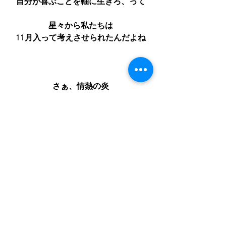
自分が喜ぶことを軸に生きろ、って
星々から私たちは
11月入って考えさせられたんだよね
さぁ、情熱の炎
奥底で燃え上がらせよう
ダメな自分もいいじゃない？
忘れないで
弱さを知るものこそが
真の王者で強いのですからね