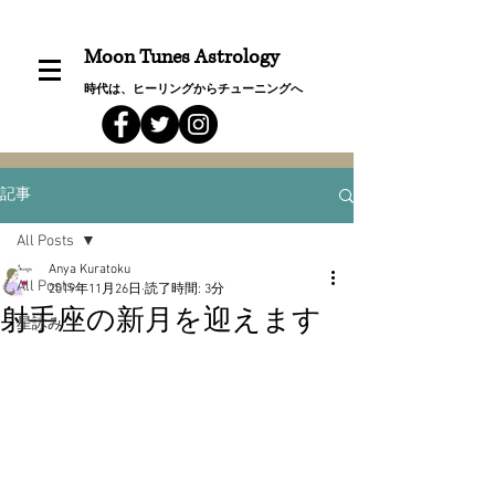
Moon Tunes Astrology
時代は、ヒーリングからチューニングへ
記事
All Posts
Anya Kuratoku
All Posts
2019年11月26日
読了時間: 3分
射手座の新月を迎えます
星詠み