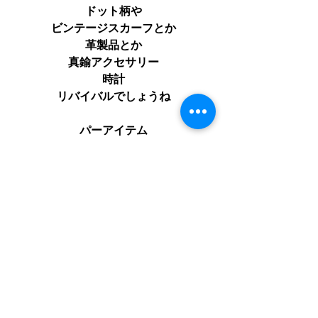
ドット柄や
ビンテージスカーフとか
革製品とか
真鍮アクセサリー
時計
リバイバルでしょうね
パーアイテム
ピン留め
ロングヘアーブームも
復活するかな
昔、若い時
そんなの着てたわぁと