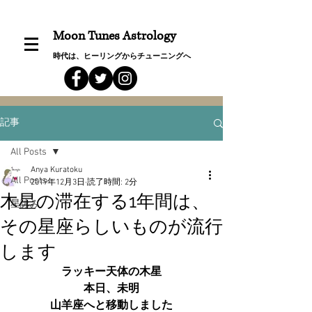
Moon Tunes Astrology
時代は、ヒーリングからチューニングへ
記事
All Posts
Anya Kuratoku
All Posts
2019年12月3日
読了時間: 2分
木星の滞在する1年間は、
星詠み
その星座らしいものが流行
します
ラッキー天体の木星
本日、未明
山羊座へと移動しました