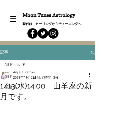
Moon Tunes Astrology
時代は、ヒーリングからチューニングへ
記事
All Posts
Anya Kuratoku
All Posts
2021年1月12日
読了時間: 3分
1/13(水)14:00 山羊座の新
星詠み
月です。