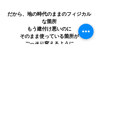
だから、地の時代のままのフィジカル
な箇所
もう建付け悪いのに
そのまま使っている箇所が
ごっそり変えるように
形を出してくるんだと思います。
ちょいと苦しい時間かも知れませんが
私たちのたましいが
風の時代へとガチで
セットアップされるための大事な時間
と
通過儀式だと思って。
根こそぎやっとこう。