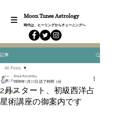
Moon Tunes Astrology
時代は、ヒーリングからチューニングへ
記事
All Posts
Anya Kuratoku
All Posts
2020年1月31日
読了時間: 4分
2月スタート、初級西洋占
星詠み
星術講座の御案内です