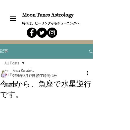
Moon Tunes Astrology
時代は、ヒーリングからチューニングへ
記事
All Posts
Anya Kuratoku
All Posts
2020年2月17日
読了時間: 3分
今日から、魚座で水星逆行
星詠み
です。