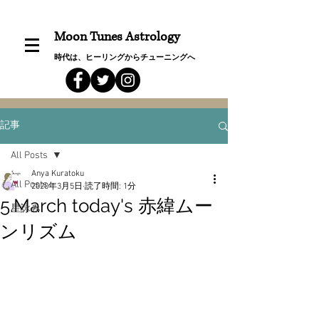
Moon Tunes Astrology
時代は、ヒーリングからチューニングへ
記事
All Posts
Anya Kuratoku
All Posts
2020年3月5日
読了時間: 1分
5.March today's 赤緯ムー
星詠み
ンリズム