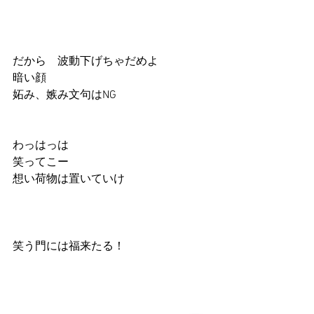
だから　波動下げちゃだめよ
暗い顔
妬み、嫉み文句はNG
わっはっは
笑ってこー
想い荷物は置いていけ
笑う門には福来たる！