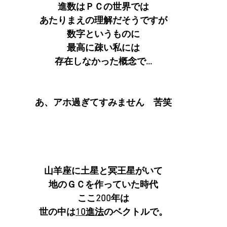
進数はＰＣの世界では
あたりまえの理解だそうですが
数字というものに
最高に疎い私には
存在しなかった概念で...
あ、アホ過ぎてすみません　苦笑
山羊座に土星と冥王星がいて
地のＧＣを作っていた時代
ここ200年は
世の中は
10進法
のベクトルで。