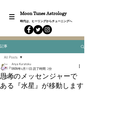
Moon Tunes Astrology
時代は、ヒーリングからチューニングへ
記事
All Posts
Anya Kuratoku
All Posts
2020年4月11日
読了時間: 2分
思考のメッセンジャーで
星詠み
ある『水星』が移動します