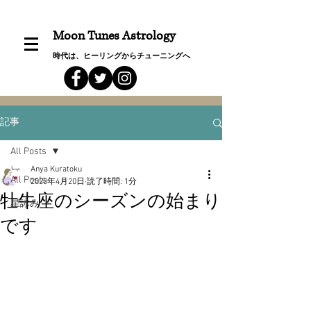
Moon Tunes Astrology
時代は、ヒーリングからチューニングへ
記事
All Posts
Anya Kuratoku
All Posts
2020年4月20日
読了時間: 1分
牡牛座のシーズンの始まり
星詠み
です