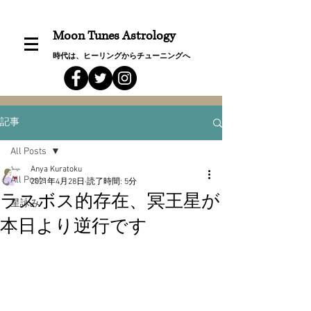
Moon Tunes Astrology
時代は、ヒーリングからチューニングへ
記事
All Posts
Anya Kuratoku
All Posts
2021年4月28日
読了時間: 5分
ラスボス的存在、冥王星が
星詠み
本日より逆行です