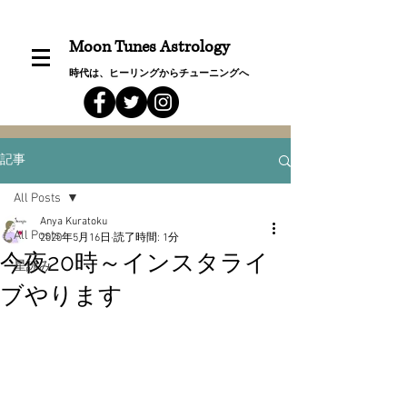
Moon Tunes Astrology
時代は、ヒーリングからチューニングへ
記事
All Posts
Anya Kuratoku
All Posts
2020年5月16日
読了時間: 1分
今夜20時～インスタライ
星詠み
ブやります