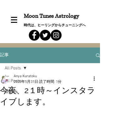
Moon Tunes Astrology
時代は、ヒーリングからチューニングへ
記事
All Posts
Anya Kuratoku
All Posts
2020年5月31日
読了時間: 1分
今夜、2１時～インスタラ
星詠み
イブします。