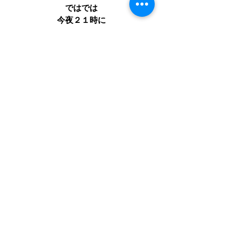
ではでは
今夜２１時に
笑顔でライブで会いましょう♪
すべて表示
最新記事