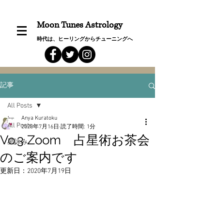
Moon Tunes Astrology
時代は、ヒーリングからチューニングへ
記事
All Posts
Anya Kuratoku
All Posts
2020年7月16日
読了時間: 1分
Vo.3 Zoom 占星術お茶会
星詠み
のご案内です
更新日：
2020年7月19日