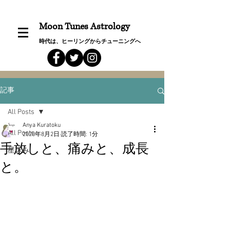
Moon Tunes Astrology
時代は、ヒーリングからチューニングへ
記事
All Posts
Anya Kuratoku
All Posts
2020年8月2日
読了時間: 1分
手放しと、痛みと、成長
星詠み
と。