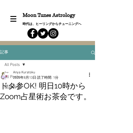
Moon Tunes Astrology
時代は、ヒーリングからチューニングへ
記事
All Posts
Anya Kuratoku
All Posts
2020年8月13日
読了時間: 1分
ドタ参OK! 明日10時から
星詠み
Zoom占星術お茶会です。