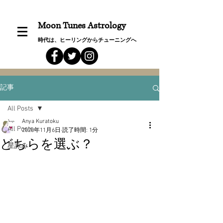
Moon Tunes Astrology
時代は、ヒーリングからチューニングへ
記事
All Posts
Anya Kuratoku
All Posts
2020年11月6日
読了時間: 1分
どちらを選ぶ？
星詠み