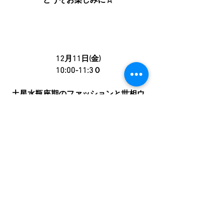
どうぞお楽しみに☆
12月11日(金)
10:00-11:3０
土星水瓶座期のファッションと世相ウ
ェビナー
￥5,000
水瓶座土星期のファッションと世相は
ウェビナーです。
PCやスマホから
お気軽にご参加下さいね。