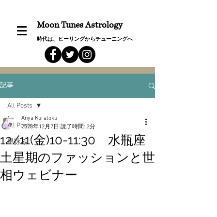
Moon Tunes Astrology
時代は、ヒーリングからチューニングへ
記事
All Posts
Anya Kuratoku
All Posts
2020年12月7日
読了時間: 2分
12/11(金)10-11:30 水瓶座
星詠み
土星期のファッションと世
相ウェビナー