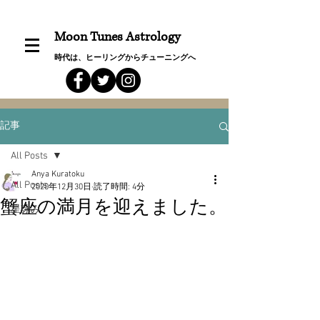
Moon Tunes Astrology
時代は、ヒーリングからチューニングへ
記事
All Posts
Anya Kuratoku
All Posts
2020年12月30日
読了時間: 4分
蟹座の満月を迎えました。
星詠み