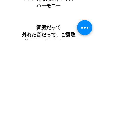
ハーモニー
音痴だって
外れた音だって、ご愛敬
愉しんで出したものは
誰がどう言おうと最高潮なビートです
それが個性
個性で生きていい時
もっと解放しよう
色々あっていいのです。
あなたの手は誰かとつなぐため