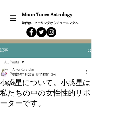
Moon Tunes Astrology
時代は、ヒーリングからチューニングへ
記事
All Posts
Anya Kuratoku
All Posts
2021年1月27日
読了時間: 3分
小惑星について。小惑星は
星詠み
私たちの中の女性性的サポ
ーターです。