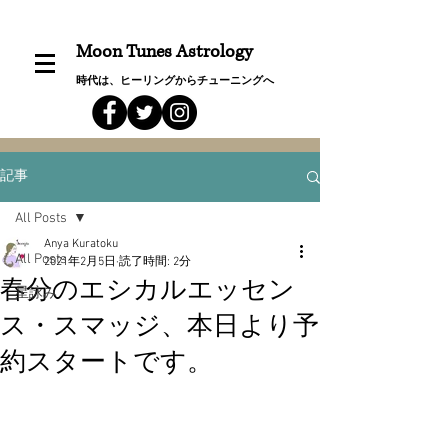
Moon Tunes Astrology
時代は、ヒーリングからチューニングへ
記事
All Posts
Anya Kuratoku
All Posts
2021年2月5日
読了時間: 2分
春分のエシカルエッセン
星詠み
ス・スマッジ、本日より予
約スタートです。