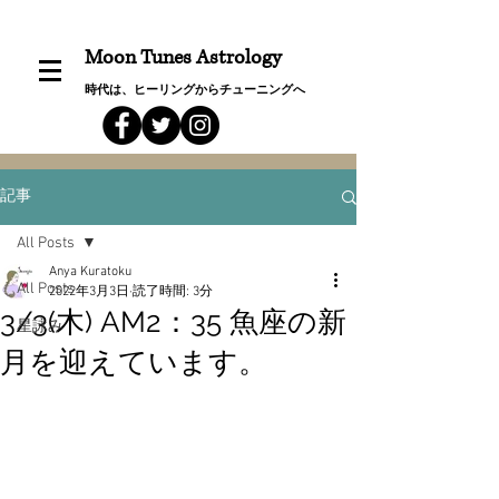
Moon Tunes Astrology
時代は、ヒーリングからチューニングへ
記事
All Posts
Anya Kuratoku
All Posts
2022年3月3日
読了時間: 3分
3/3(木) AM2：35 魚座の新
星詠み
月を迎えています。