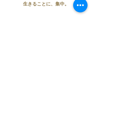
生きることに、集中。
みんな繊細なガラスのハートな時で
す。
あなたも私も、世界もです。
どうぞ優しく扱ってあげましょう。
優しい想いをかけてあげましょう。
愛をもって接すれば
どんな繊細なものだとしても、触れる
ことも怖くないから。
誰かの考えもスーッと入ってきやすい
時です。
だからこそ
誰といたいか、どうありたいか