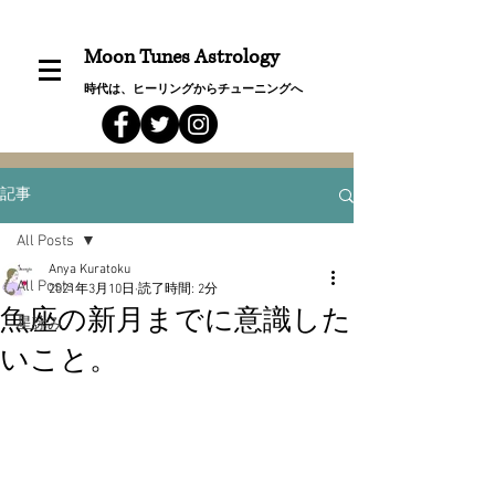
Moon Tunes Astrology
時代は、ヒーリングからチューニングへ
記事
All Posts
Anya Kuratoku
All Posts
2021年3月10日
読了時間: 2分
魚座の新月までに意識した
星詠み
いこと。