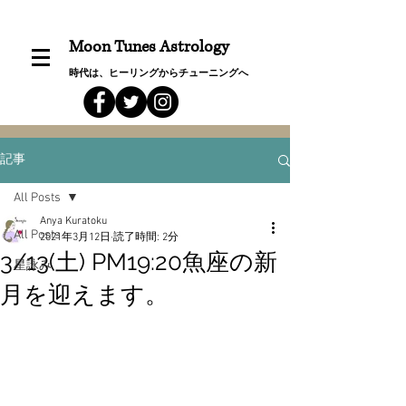
Moon Tunes Astrology
時代は、ヒーリングからチューニングへ
記事
All Posts
Anya Kuratoku
All Posts
2021年3月12日
読了時間: 2分
3/13(土) PM19:20魚座の新
星詠み
月を迎えます。