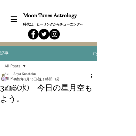
Moon Tunes Astrology
時代は、ヒーリングからチューニングへ
記事
All Posts
Anya Kuratoku
All Posts
2022年3月16日
読了時間: 1分
3/16(水) 今日の星月空も
星詠み
よう。