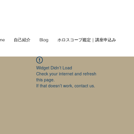
me
自己紹介
Blog
ホロスコープ鑑定｜講座申込み
Widget Didn’t Load
Check your internet and refresh
this page.
If that doesn’t work, contact us.