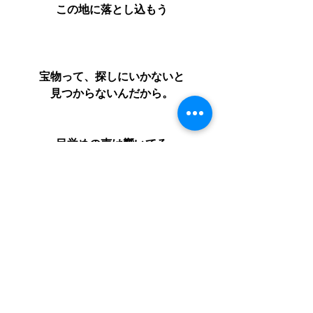
この地に落とし込もう
宝物って、探しにいかないと
見つからないんだから。
目覚めの声は響いてる
さぁ、起きて進もう
面白いのはここから。
宝物探しに行った人だけが
その手につかめるのだ。