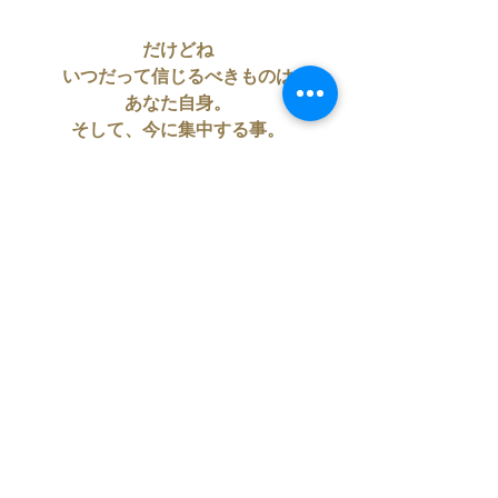
だけどね
いつだって信じるべきものは
あなた自身。
そして、今に集中する事。
そこフォーカスして
そんなシンプルだけど
うーんと大事なことを
実行できたら
もう最強！
いつも通り、よりも
新しいステージに
自分で動いたらいいよ。