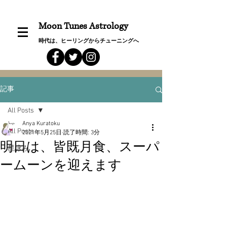
Moon Tunes Astrology
時代は、ヒーリングからチューニングへ
記事
All Posts
Anya Kuratoku
All Posts
2021年5月25日
読了時間: 3分
明日は、皆既月食、スーパ
星詠み
ームーンを迎えます