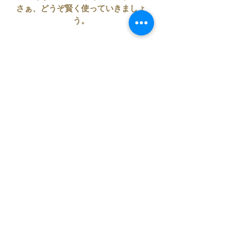
さぁ、どうぞ賢く使っていきましょ
う。
6/19(土)20時～
夜の星まなび
占星術ウェビナー
￥3,000
他者から求められる立ち位置
‘’バーテックス‘’
‘’アンチ・バーテックス‘’
テーマに
深くじっくり掘り下げて
お送りしたいと思います。