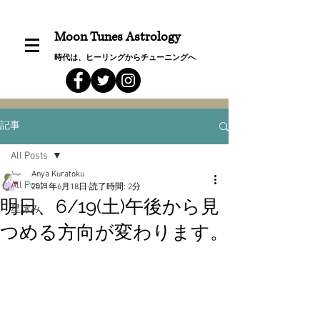
Moon Tunes Astrology
時代は、ヒーリングからチューニングへ
記事
All Posts
Anya Kuratoku
All Posts
2021年6月18日
読了時間: 2分
明日、6/19(土)午後から見
星詠み
つめる方向が変わります。