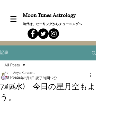
Moon Tunes Astrology
時代は、ヒーリングからチューニングへ
記事
All Posts
Anya Kuratoku
All Posts
2021年7月7日
読了時間: 2分
7/7(水) 今日の星月空もよ
星詠み
う。