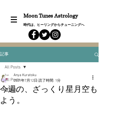
Moon Tunes Astrology
時代は、ヒーリングからチューニングへ
記事
All Posts
Anya Kuratoku
All Posts
2021年7月12日
読了時間: 1分
今週の、ざっくり星月空も
星詠み
よう。