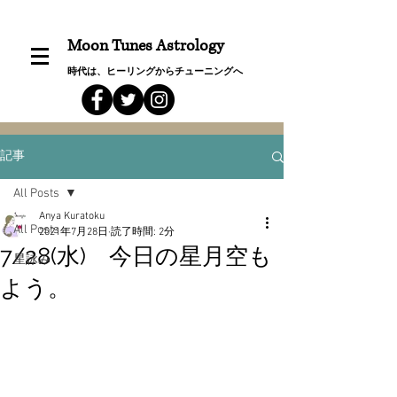
Moon Tunes Astrology
時代は、ヒーリングからチューニングへ
記事
All Posts
Anya Kuratoku
All Posts
2021年7月28日
読了時間: 2分
7/28(水) 今日の星月空も
星詠み
よう。